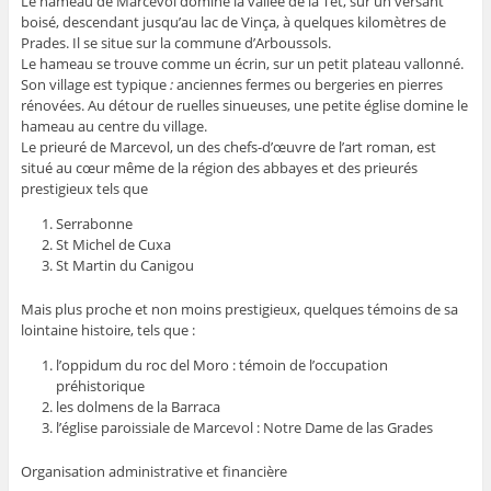
Le hameau de Marcevol domine la vallée de la Têt, sur un versant
boisé, descendant jusqu’au lac de Vinça, à quelques kilomètres de
Prades. Il se situe sur la commune d’Arboussols.
Le hameau se trouve comme un écrin, sur un petit plateau vallonné.
Son village est typique
:
anciennes fermes ou bergeries en pierres
rénovées. Au détour de ruelles sinueuses, une petite église domine le
hameau au centre du village.
Le prieuré de Marcevol, un des chefs-d’œuvre de l’art roman, est
situé au cœur même de la région des abbayes et des prieurés
prestigieux tels que
Serrabonne
St Michel de Cuxa
St Martin du Canigou
Mais plus proche et non moins prestigieux, quelques témoins de sa
lointaine histoire, tels que :
l’oppidum du roc del Moro : témoin de l’occupation
préhistorique
les dolmens de la Barraca
l’église paroissiale de Marcevol : Notre Dame de las Grades
Organisation administrative et financière